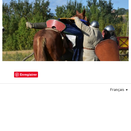
Le costume
▼
Le mobilier
Enregistrer
Français
▼