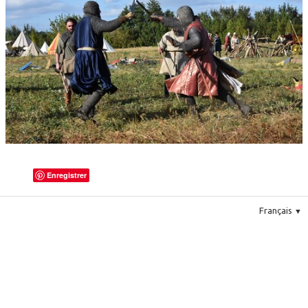
Le costume
▼
Le mobilier
Enregistrer
Français
▼