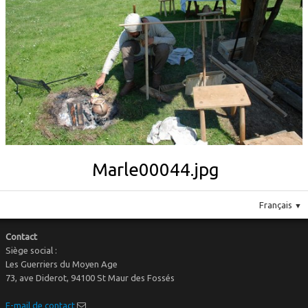
Le costume
▼
Le mobilier
Marle00044.jpg
Français
▼
Contact
Siège social :
Les Guerriers du Moyen Age
73, ave Diderot, 94100 St Maur des Fossés
E-mail de contact