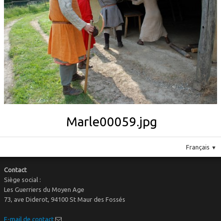
Le costume
▼
Le mobilier
Marle00059.jpg
Français
▼
Contact
Siège social :
Les Guerriers du Moyen Age
73, ave Diderot, 94100 St Maur des Fossés
E-mail de contact