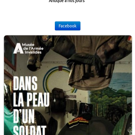
Le costume
Antique à nos jours"
▼
Le mobilier
Facebook