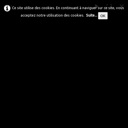
4 / 67
Ce site utilise des cookies. En continuant à naviguer sur ce site, vous
acceptez notre utilisation des cookies.
Suite...
OK
Les Guerriers
du Moyen Age
Association de reconstitution historique 1180-1280
Accueil
Chartres 1254
Présentation
Galerie
▼