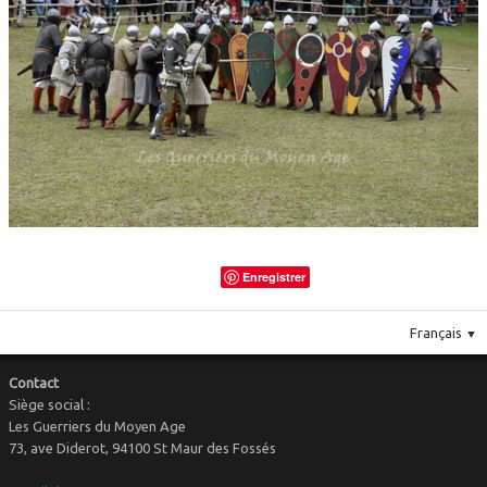
Le costume
▼
Le mobilier
Enregistrer
Français
▼
Contact
Siège social :
Les Guerriers du Moyen Age
73, ave Diderot, 94100 St Maur des Fossés