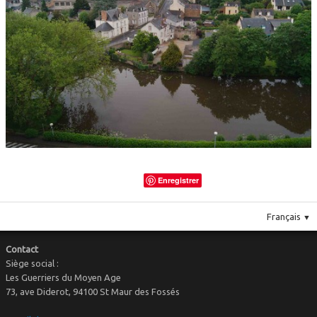
Le costume
▼
Le mobilier
Enregistrer
Français
▼
Contact
Siège social :
Les Guerriers du Moyen Age
73, ave Diderot, 94100 St Maur des Fossés