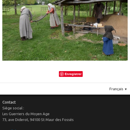
Le costume
▼
Le mobilier
Enregistrer
Français
▼
Contact
Siège social :
Les Guerriers du Moyen Age
73, ave Diderot, 94100 St Maur des Fossés